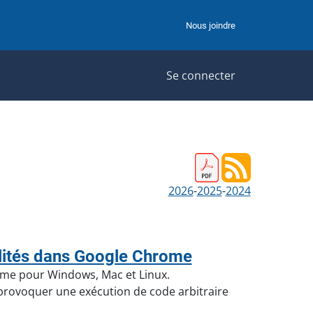
Nous joindre
Se connecter
2026
-
2025
-
2024
lités dans Google Chrome
ome pour Windows, Mac et Linux.
e provoquer une exécution de code arbitraire