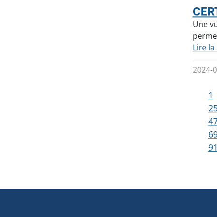
CERT
Une vu
permet
Lire la
2024-0
1
2
4
6
9
Navigation