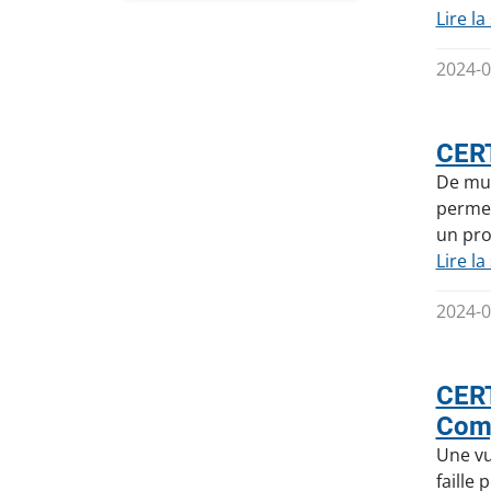
Lire la
2024-0
CERT
De mul
permet
un pro
Lire la
2024-0
CERT
Com
Une vu
faille