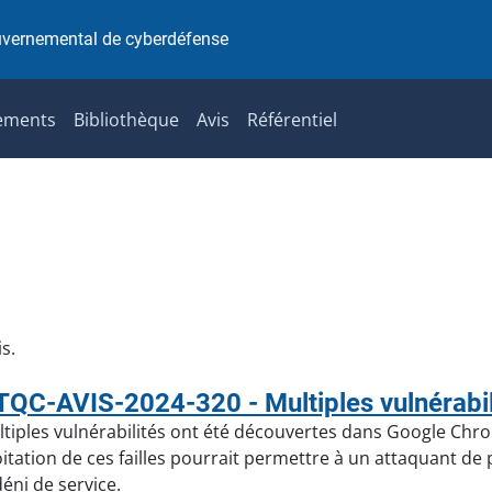
uvernemental de cyberdéfense
ements
Bibliothèque
Avis
Référentiel
s.
QC-AVIS-2024-320 - Multiples vulnérabi
tiples vulnérabilités ont été découvertes dans Google Chr
oitation de ces failles pourrait permettre à un attaquant d
déni de service.