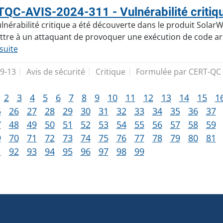
QC-AVIS-2024-311 - Vulnérabilité critiqu
lnérabilité critique a été découverte dans le produit SolarWin
tre à un attaquant de provoquer une exécution de code arb
 suite
9-13
Avis de sécurité
Critique
Formulée par CERT-QC
2
3
4
5
6
7
8
9
10
11
12
13
14
15
1
5
26
27
28
29
30
31
32
33
34
35
36
37
7
48
49
50
51
52
53
54
55
56
57
58
59
9
70
71
72
73
74
75
76
77
78
79
80
81
1
92
93
94
95
96
97
98
99