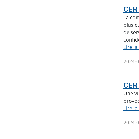
CERT
La com
plusie
de ser
confid
Lire la
2024-0
CERT
Une vu
provoq
Lire la
2024-0