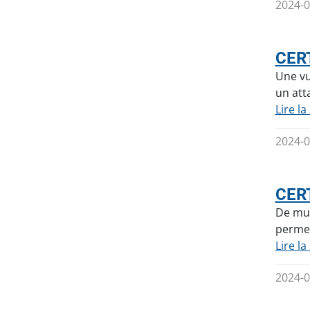
2024-0
CERT
Une vu
un att
Lire la
2024-0
CERT
De mul
permet
Lire la
2024-0