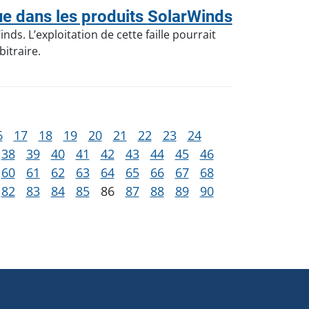
e dans les produits SolarWinds
ds. L’exploitation de cette faille pourrait
itraire.
6
17
18
19
20
21
22
23
24
38
39
40
41
42
43
44
45
46
60
61
62
63
64
65
66
67
68
82
83
84
85
86
87
88
89
90