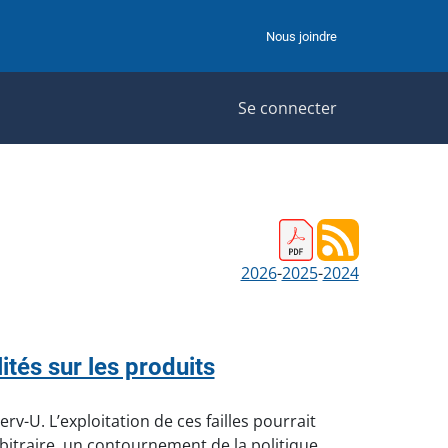
Nous joindre
Se connecter
2026
-
2025
-
2024
tés sur les produits
v-U. L’exploitation de ces failles pourrait
itraire, un contournement de la politique