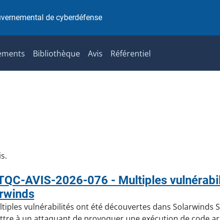
uvernemental de cyberdéfense
ements
Bibliothèque
Avis
Référentiel
s.
QC-AVIS-2026-076 - Multiples vulnérabili
rwinds
tiples vulnérabilités ont été découvertes dans Solarwinds Ser
tre à un attaquant de provoquer une exécution de code arb