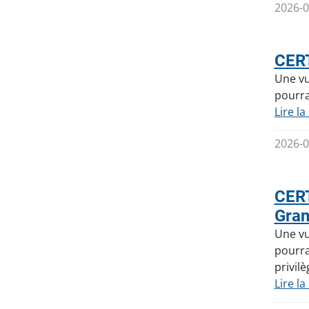
2026-0
CERT
Une vu
pourra
Lire la
2026-0
CERT
Gra
Une vu
pourra
privilè
Lire la