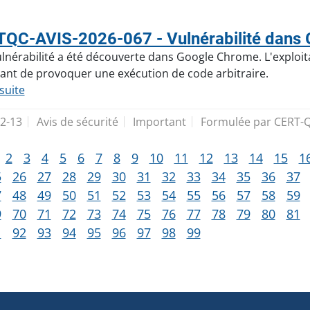
QC-AVIS-2026-067 - Vulnérabilité dans
lnérabilité a été découverte dans Google Chrome. L'exploita
ant de provoquer une exécution de code arbitraire.
 suite
2-13
Avis de sécurité
Important
Formulée par CERT-
2
3
4
5
6
7
8
9
10
11
12
13
14
15
1
5
26
27
28
29
30
31
32
33
34
35
36
37
7
48
49
50
51
52
53
54
55
56
57
58
59
9
70
71
72
73
74
75
76
77
78
79
80
81
1
92
93
94
95
96
97
98
99