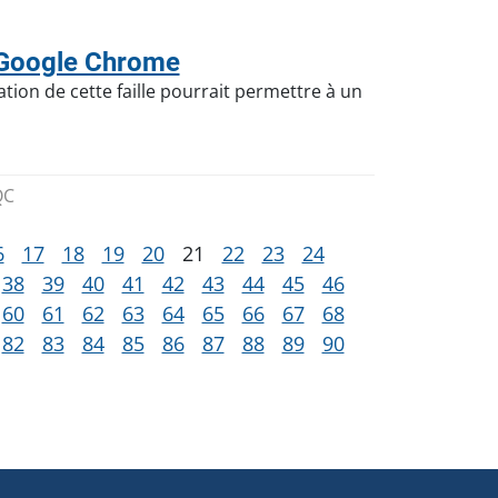
 Google Chrome
tion de cette faille pourrait permettre à un
QC
6
17
18
19
20
21
22
23
24
38
39
40
41
42
43
44
45
46
60
61
62
63
64
65
66
67
68
82
83
84
85
86
87
88
89
90