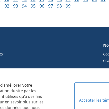
1
92
93
94
95
96
97
98
99
No
RST
Coo
CG
 d’améliorer votre
Politique de confidentialité
Protocole des feux de circulation
ca
ation du site par les
t utilisés qu’à des fins
Accepter les té
r en savoir plus sur les
 les données que nous