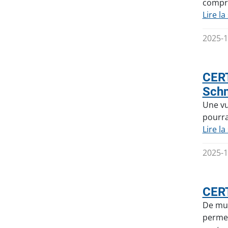
compro
Lire la
2025-1
CERT
Schn
Une vu
pourra
Lire la
2025-1
CERT
De mul
permet