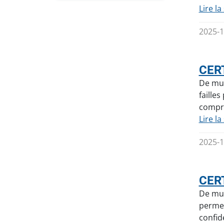
Lire la
2025-1
CERT
De mul
faille
compro
Lire la
2025-1
CERT
De mul
permet
confid