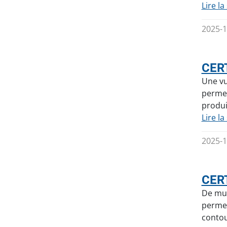
Lire la
2025-1
CERT
Une vu
permet
produi
Lire la
2025-1
CERT
De mul
permet
contou