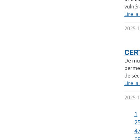
vulnér
Lire la
2025-1
CERT
De mul
permet
de séc
Lire la
2025-1
1
2
4
6