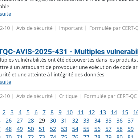
able.
 suite
2-10
Avis de sécurité
Important
Formulée par CERT-
QC-AVIS-2025-431 - Multiples vulnerabil
tiples vulnérabilités ont été découvertes dans les produits A
tre à un attaquant de provoquer une exécution de code arb
urité et une atteinte à l'intégrité des données.
 suite
2-10
Avis de sécurité
Critique
Formulée par CERT-QC
2
3
4
5
6
7
8
9
10
11
12
13
14
15
1
5
26
27
28
29
30
31
32
33
34
35
36
37
7
48
49
50
51
52
53
54
55
56
57
58
59
9
70
71
72
73
74
75
76
77
78
79
80
81