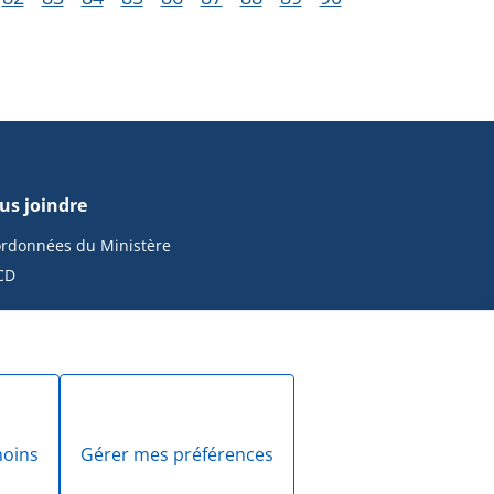
us joindre
rdonnées du Ministère
CD
moins
Gérer mes préférences