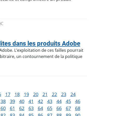
QC
ites dans les produits Adobe
dobe. L’exploitation de ces failles pourrait
itraire, un contournement de la politique
6
17
18
19
20
21
22
23
24
38
39
40
41
42
43
44
45
46
60
61
62
63
64
65
66
67
68
82
83
84
85
86
87
88
89
90