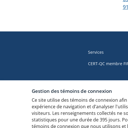
9
Navigation
de
Services
pied
CERT-QC membre FI
de
page
Gestion des témoins de connexion
de
Ce site utilise des témoins de connexion afin
cyber.gouv.qc.
expérience de navigation et d’analyser l'utilis
visiteurs. Les renseignements collectés ne son
statistiques pour une durée de 395 jours. Pou
témoins de connexion que nous utilisons et