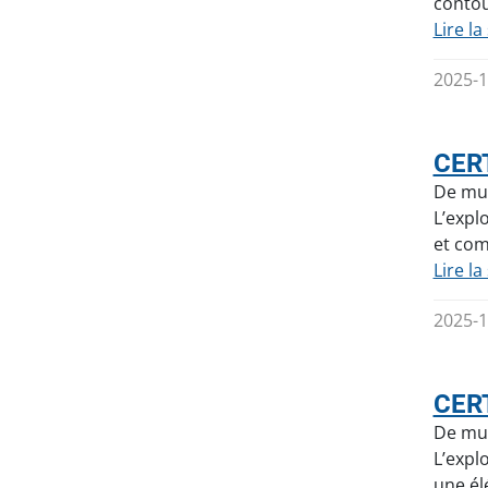
contou
Lire la
2025-1
CERT
De mul
L’expl
et com
Lire la
2025-1
CERT
De mul
L’expl
une él