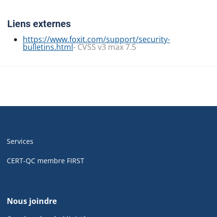
Liens externes
https://www.foxit.com/support/security-
bulletins.html
- CVSS v3 max 7.5
Navigation
de
Services
pied
de
CERT-QC membre FIRST
page
de
Nous joindre
cyber.gouv.qc.ca