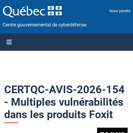
P
a
Nous joindre
s
s
Centre gouvernemental de cyberdéfense
e
r
a
u
c
o
n
t
CERTQC-AVIS-2026-154
e
n
- Multiples vulnérabilités
u
dans les produits Foxit