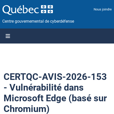
P
a
Nous joindre
s
s
Centre gouvernemental de cyberdéfense
e
r
a
u
c
o
n
t
CERTQC-AVIS-2026-153
e
n
- Vulnérabilité dans
u
Microsoft Edge (basé sur
Chromium)