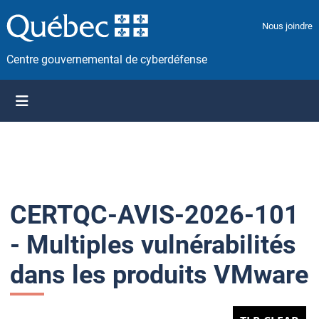
P
a
Nous joindre
s
s
Centre gouvernemental de cyberdéfense
e
r
a
u
c
o
n
t
CERTQC-AVIS-2026-101
e
n
- Multiples vulnérabilités
u
dans les produits VMware