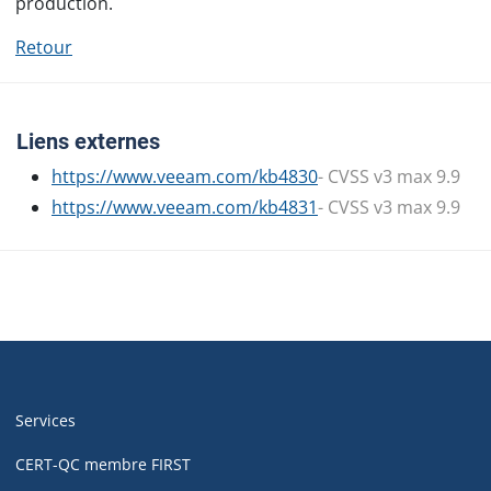
production.
Retour
Liens externes
https://www.veeam.com/kb4830
- CVSS v3 max 9.9
https://www.veeam.com/kb4831
- CVSS v3 max 9.9
Navigation
de
Services
pied
de
CERT-QC membre FIRST