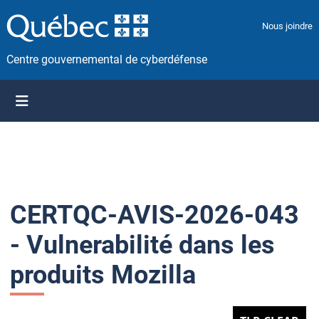
P
a
Nous joindre
s
s
Centre gouvernemental de cyberdéfense
e
r
a
u
c
o
n
t
CERTQC-AVIS-2026-043
e
n
- Vulnerabilité dans les
u
produits Mozilla