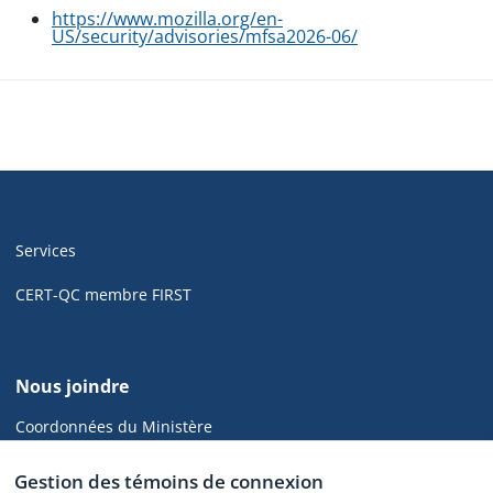
https://www.mozilla.org/en-
US/security/advisories/mfsa2026-06/
Navigation
de
Services
pied
de
CERT-QC membre FIRST
page
de
Nous joindre
cyber.gouv.qc.ca
Coordonnées du Ministère
CGCD
Gestion des témoins de connexion