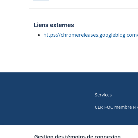
Liens externes
https://chromereleases.googleblog.com/
Navigation
de
Services
pied
CERT-QC membre FI
de
page
Gestion des témoins de connexion