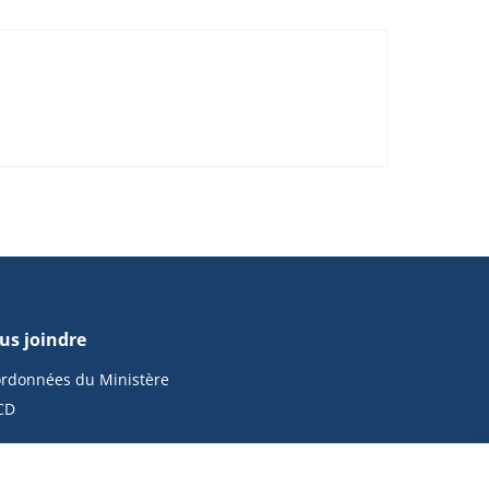
us joindre
rdonnées du Ministère
CD