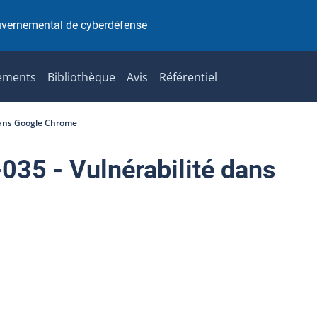
uvernemental de cyberdéfense
ements
Bibliothèque
Avis
Référentiel
dans Google Chrome
5 - Vulnérabilité dans