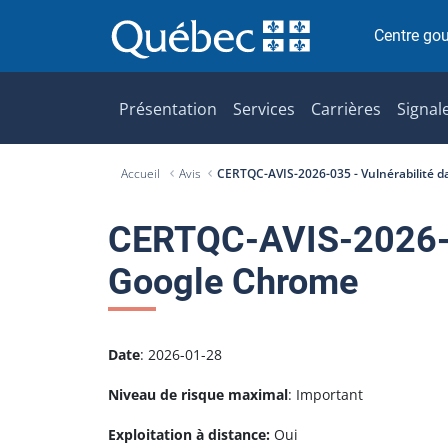
P
a
Centre go
s
s
e
Présentation
Services
Carrières
Signal
r
a
Accueil
Avis
CERTQC-AVIS-2026-035 - Vulnérabilité 
u
c
o
CERTQC-AVIS-2026-03
n
Google Chrome
t
e
n
u
Date
: 2026-01-28
Niveau de risque maximal
: Important
Exploitation à distance:
Oui