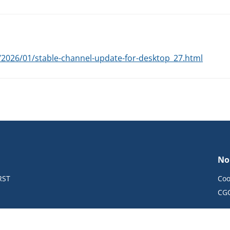
2026/01/stable-channel-update-for-desktop_27.html
No
RST
Coo
CG