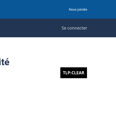
Nous joindre
Se connecter
ité
TLP:CLEAR