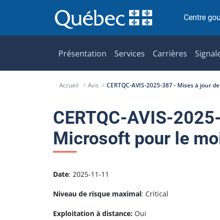
P
a
Centre go
s
s
e
Présentation
Services
Carrières
Signal
r
a
Accueil
Avis
CERTQC-AVIS-2025-387 - Mises à jour de
u
c
o
CERTQC-AVIS-2025-38
n
Microsoft pour le m
t
e
n
u
Date
: 2025-11-11
Niveau de risque maximal
: Critical
Exploitation à distance:
Oui