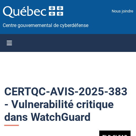
P
a
Nous joindre
s
s
Centre gouvernemental de cyberdéfense
e
r
a
u
c
o
n
t
CERTQC-AVIS-2025-383
e
n
- Vulnerabilité critique
u
dans WatchGuard