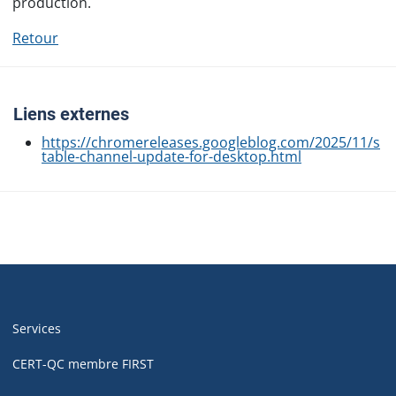
production.
Retour
Liens externes
https://chromereleases.googleblog.com/2025/11/s
table-channel-update-for-desktop.html
Navigation
de
Services
pied
de
CERT-QC membre FIRST