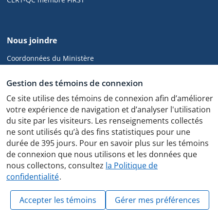
de
page
de
Nous joindre
cyber.gouv.qc.ca
Coordonnées du Ministère
CGCD
Gestion des témoins de connexion
Ce site utilise des témoins de connexion afin d’améliorer
votre expérience de navigation et d’analyser l'utilisation
du site par les visiteurs. Les renseignements collectés
Politique de confidentialité
ne sont utilisés qu’à des fins statistiques pour une
Protocole des feux de circulation
durée de 395 jours. Pour en savoir plus sur les témoins
de connexion que nous utilisons et les données que
nous collectons, consultez
la Politique de
confidentialité
.
© Gouvernement du Québec, 2025
Accepter les témoins
Gérer mes préférences