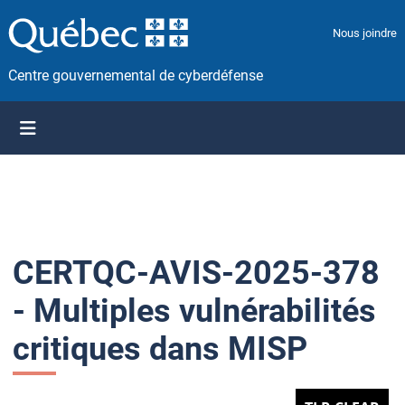
P
a
Nous joindre
s
s
Centre gouvernemental de cyberdéfense
e
r
a
u
c
o
n
t
CERTQC-AVIS-2025-378
e
n
- Multiples vulnérabilités
u
critiques dans MISP