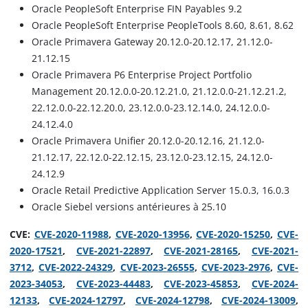
Oracle PeopleSoft Enterprise FIN Payables 9.2
Oracle PeopleSoft Enterprise PeopleTools 8.60, 8.61, 8.62
Oracle Primavera Gateway 20.12.0-20.12.17, 21.12.0-
21.12.15
Oracle Primavera P6 Enterprise Project Portfolio
Management 20.12.0.0-20.12.21.0, 21.12.0.0-21.12.21.2,
22.12.0.0-22.12.20.0, 23.12.0.0-23.12.14.0, 24.12.0.0-
24.12.4.0
Oracle Primavera Unifier 20.12.0-20.12.16, 21.12.0-
21.12.17, 22.12.0-22.12.15, 23.12.0-23.12.15, 24.12.0-
24.12.9
Oracle Retail Predictive Application Server 15.0.3, 16.0.3
Oracle Siebel versions antérieures à 25.10
CVE:
CVE-2020-11988
,
CVE-2020-13956
,
CVE-2020-15250
,
CVE-
2020-17521
,
CVE-2021-22897
,
CVE-2021-28165
,
CVE-2021-
3712
,
CVE-2022-24329
,
CVE-2023-26555
,
CVE-2023-2976
,
CVE-
2023-34053
,
CVE-2023-44483
,
CVE-2023-45853
,
CVE-2024-
12133
,
CVE-2024-12797
,
CVE-2024-12798
,
CVE-2024-13009
,