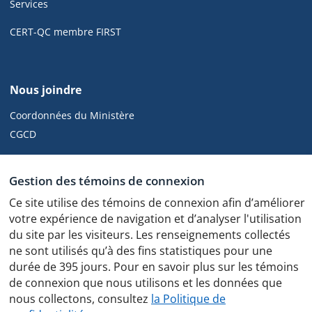
de
Services
pied
de
CERT-QC membre FIRST
page
de
Nous joindre
cyber.gouv.qc.ca
Coordonnées du Ministère
CGCD
Gestion des témoins de connexion
Ce site utilise des témoins de connexion afin d’améliorer
Politique de confidentialité
votre expérience de navigation et d’analyser l'utilisation
du site par les visiteurs. Les renseignements collectés
Protocole des feux de circulation
ne sont utilisés qu’à des fins statistiques pour une
durée de 395 jours. Pour en savoir plus sur les témoins
de connexion que nous utilisons et les données que
nous collectons, consultez
la Politique de