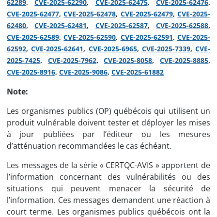
62289
,
CVE-2025-62290
,
CVE-2025-62475
,
CVE-2025-62476
,
CVE-2025-62477
,
CVE-2025-62478
,
CVE-2025-62479
,
CVE-2025-
62480
,
CVE-2025-62481
,
CVE-2025-62587
,
CVE-2025-62588
,
CVE-2025-62589
,
CVE-2025-62590
,
CVE-2025-62591
,
CVE-2025-
62592
,
CVE-2025-62641
,
CVE-2025-6965
,
CVE-2025-7339
,
CVE-
2025-7425
,
CVE-2025-7962
,
CVE-2025-8058
,
CVE-2025-8885
,
CVE-2025-8916
,
CVE-2025-9086
,
CVE-2025-61882
Note:
Les organismes publics (OP) québécois qui utilisent un
produit vulnérable doivent tester et déployer les mises
à jour publiées par l’éditeur ou les mesures
d’atténuation recommandées le cas échéant.
Les messages de la série « CERTQC-AVIS » apportent de
l’information concernant des vulnérabilités ou des
situations qui peuvent menacer la sécurité de
l’information. Ces messages demandent une réaction à
court terme. Les organismes publics québécois ont la