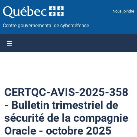
P
a
Nous joindre
s
s
Centre gouvernemental de cyberdéfense
e
r
a
u
c
o
n
t
CERTQC-AVIS-2025-358
e
n
- Bulletin trimestriel de
u
sécurité de la compagnie
Oracle - octobre 2025