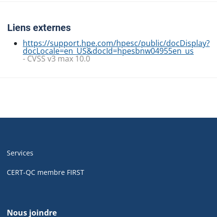
Liens externes
https://support.hpe.com/hpesc/public/docDisplay?
docLocale=en_US&docId=hpesbnw04955en_us
- CVSS v3 max 10.0
Navigation
de
Services
pied
de
CERT-QC membre FIRST
page
de
Nous joindre