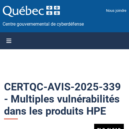
P
a
Nous joindre
s
s
Centre gouvernemental de cyberdéfense
e
r
a
u
c
o
n
t
CERTQC-AVIS-2025-339
e
n
- Multiples vulnérabilités
u
dans les produits HPE