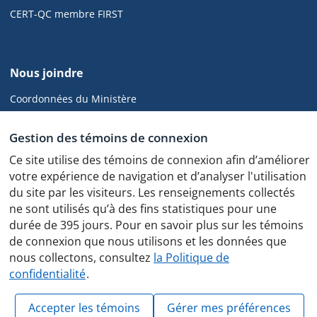
pied
de
CERT-QC membre FIRST
page
de
Nous joindre
cyber.gouv.qc.ca
Coordonnées du Ministère
CGCD
Gestion des témoins de connexion
Ce site utilise des témoins de connexion afin d’améliorer
votre expérience de navigation et d’analyser l'utilisation
du site par les visiteurs. Les renseignements collectés
Politique de confidentialité
ne sont utilisés qu’à des fins statistiques pour une
Protocole des feux de circulation
durée de 395 jours. Pour en savoir plus sur les témoins
de connexion que nous utilisons et les données que
nous collectons, consultez
la Politique de
confidentialité
.
© Gouvernement du Québec, 2025
Accepter les témoins
Gérer mes préférences