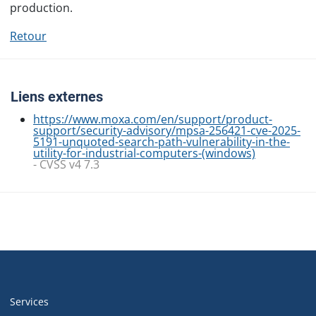
production.
Retour
Liens externes
https://www.moxa.com/en/support/product-
support/security-advisory/mpsa-256421-cve-2025-
5191-unquoted-search-path-vulnerability-in-the-
utility-for-industrial-computers-(windows)
- CVSS v4 7.3
Navigation
de
Services