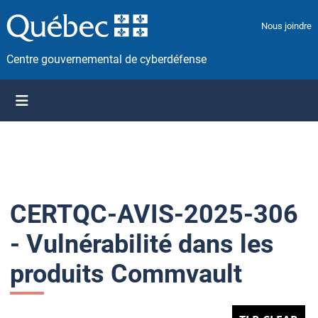
P
a
Nous joindre
s
s
Centre gouvernemental de cyberdéfense
e
r
a
u
c
o
n
t
CERTQC-AVIS-2025-306
e
n
- Vulnérabilité dans les
u
produits Commvault