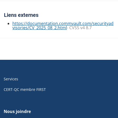
Liens externes
https://documentation.commvault.com/securityad
visories/CV_2025_08_2.html
- CVSS v4 8.7
Navigation
de
Services
pied
de
CERT-QC membre FIRST
page
de
Nous joindre