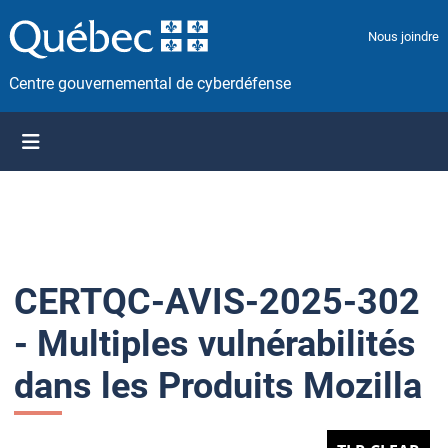
P
a
Nous joindre
s
s
Centre gouvernemental de cyberdéfense
e
r
a
u
c
o
n
t
CERTQC-AVIS-2025-302
e
n
- Multiples vulnérabilités
u
dans les Produits Mozilla