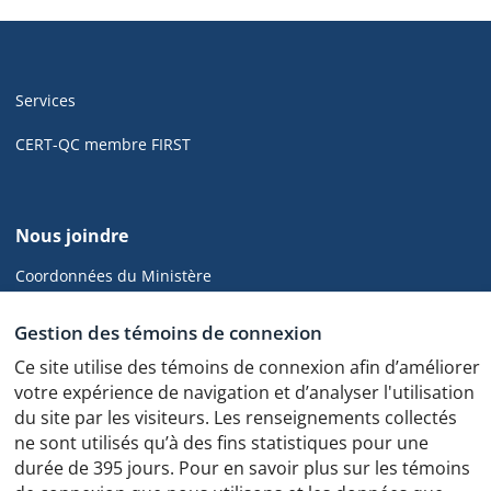
Navigation
de
Services
pied
de
CERT-QC membre FIRST
page
de
Nous joindre
cyber.gouv.qc.ca
Coordonnées du Ministère
CGCD
Gestion des témoins de connexion
Ce site utilise des témoins de connexion afin d’améliorer
votre expérience de navigation et d’analyser l'utilisation
du site par les visiteurs. Les renseignements collectés
Politique de confidentialité
ne sont utilisés qu’à des fins statistiques pour une
Protocole des feux de circulation
durée de 395 jours. Pour en savoir plus sur les témoins