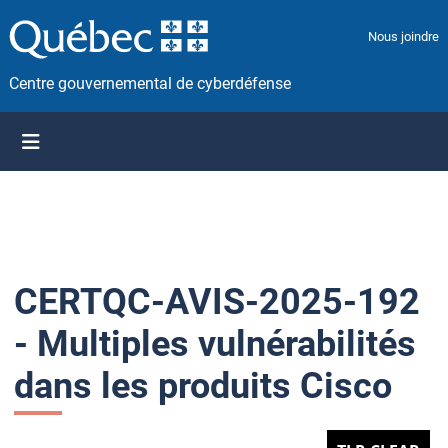
P
a
Nous joindre
s
s
Centre gouvernemental de cyberdéfense
e
r
a
u
c
o
n
t
CERTQC-AVIS-2025-192
e
n
- Multiples vulnérabilités
u
dans les produits Cisco