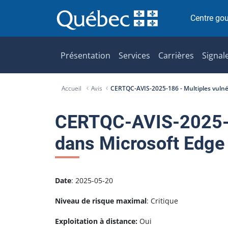
P
a
Centre go
s
s
e
Présentation
Services
Carrières
Signal
r
a
Accueil
Avis
CERTQC-AVIS-2025-186 - Multiples vulné
u
c
o
CERTQC-AVIS-2025-18
n
dans Microsoft Edge
t
e
n
u
Date
: 2025-05-20
Niveau de risque maximal
: Critique
Exploitation à distance:
Oui