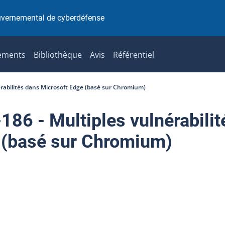
uvernemental de cyberdéfense
ements
Bibliothèque
Avis
Référentiel
rabilités dans Microsoft Edge (basé sur Chromium)
6 - Multiples vulnérabilit
 (basé sur Chromium)