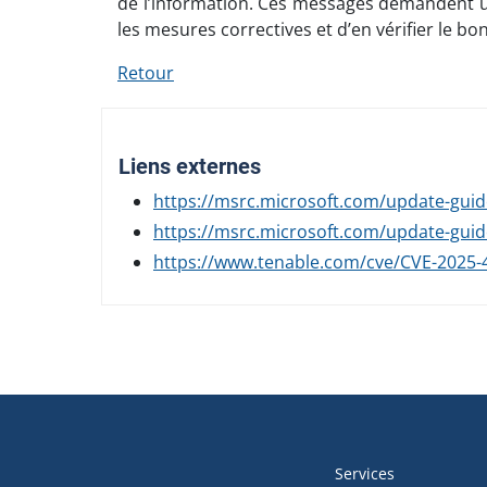
de l’information. Ces messages demandent un
les mesures correctives et d’en vérifier le
Retour
Liens externes
https://msrc.microsoft.com/update-guid
https://msrc.microsoft.com/update-guid
https://www.tenable.com/cve/CVE-2025-
Navigation
de
Services