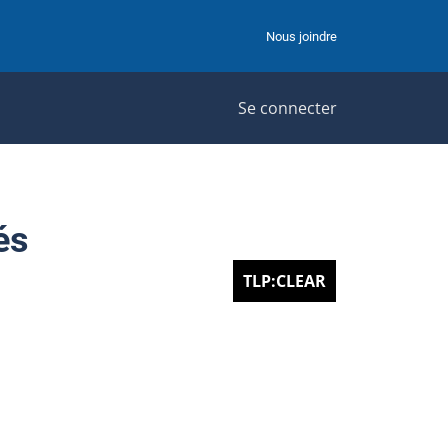
Nous joindre
Se connecter
és
TLP:CLEAR