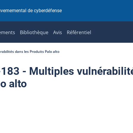
uvernemental de cyberdéfense
ements
Bibliothèque
Avis
Référentiel
bilités dans les Produits Palo alto
3 - Multiples vulnérabilit
o alto