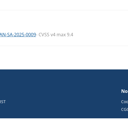
PAN-SA-2025-0009
- CVSS v4 max 9.4
No
RST
Coo
CG