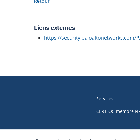
Retour
Liens externes
https://security.paloaltonetworks.com/
Navigation
de
Services
pied
CERT-QC membre FI
de
page