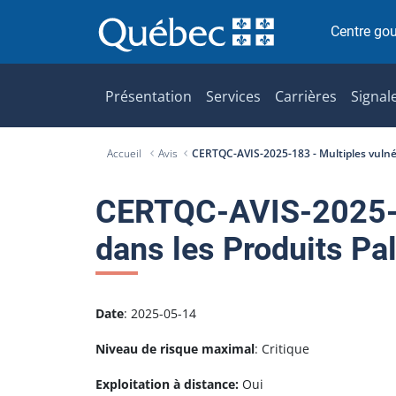
P
a
Centre go
s
s
e
Présentation
Services
Carrières
Signal
r
a
Accueil
Avis
CERTQC-AVIS-2025-183 - Multiples vulnéra
u
c
o
CERTQC-AVIS-2025-18
n
dans les Produits Pal
t
e
n
u
Date
: 2025-05-14
Niveau de risque maximal
: Critique
Exploitation à distance:
Oui