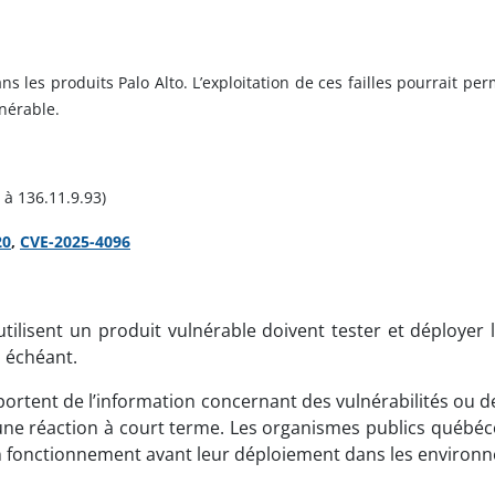
ns les produits Palo Alto. L’exploitation de ces failles pourrait p
nérable.
 à 136.11.9.93)
20
,
CVE-2025-4096
ilisent un produit vulnérable doivent tester et déployer l
 échéant.
ortent de l’information concernant des vulnérabilités ou d
e réaction à court terme. Les organismes publics québécois
 bon fonctionnement avant leur déploiement dans les enviro