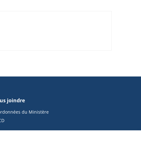
us joindre
rdonnées du Ministère
CD