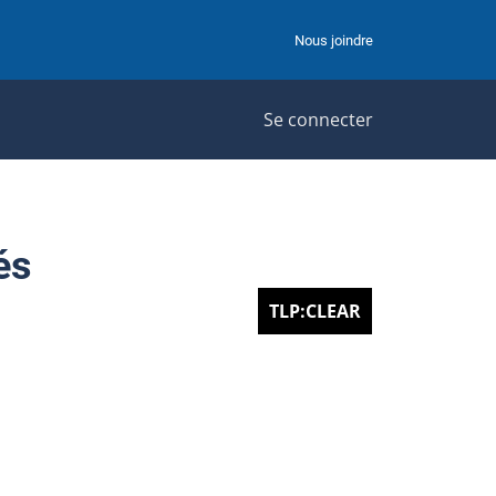
Nous joindre
Se connecter
és
TLP:CLEAR