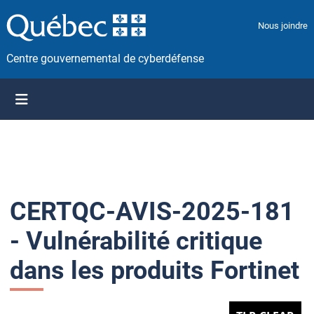
P
a
Nous joindre
s
s
Centre gouvernemental de cyberdéfense
e
r
a
u
c
o
n
t
CERTQC-AVIS-2025-181
e
n
- Vulnérabilité critique
u
dans les produits Fortinet