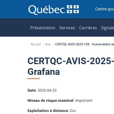
P
a
Centre go
s
s
e
Présentation
Services
Carrières
Signal
r
a
Accueil
Avis
CERTQC-AVIS-2025-158 - Vulnérabilité d
u
c
o
CERTQC-AVIS-2025-15
n
Grafana
t
e
n
u
Date
: 2025-04-23
Niveau de risque maximal
: Important
Exploitation à distance:
Oui