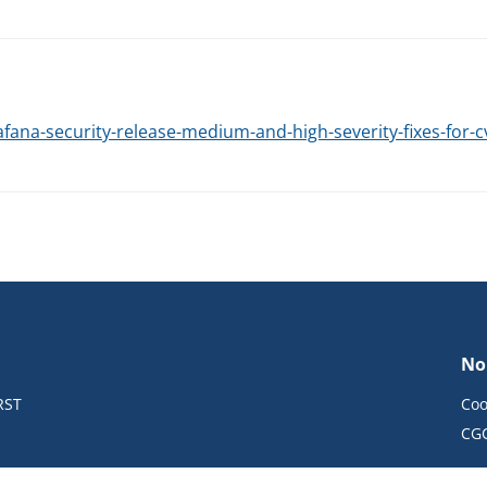
fana-security-release-medium-and-high-severity-fixes-for-
No
RST
Coo
CG