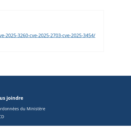
cve-2025-3260-cve-2025-2703-cve-2025-3454/
us joindre
rdonnées du Ministère
CD