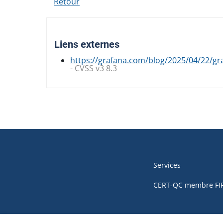
Retour
Liens externes
https://grafana.com/blog/2025/04/22/gra
- CVSS v3 8.3
Navigation
de
Services
pied
CERT-QC membre FI
de