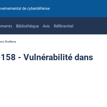
uvernemental de cyberdéfense
ements
Bibliothèque
Avis
Référentiel
ans Grafana
8 - Vulnérabilité dans