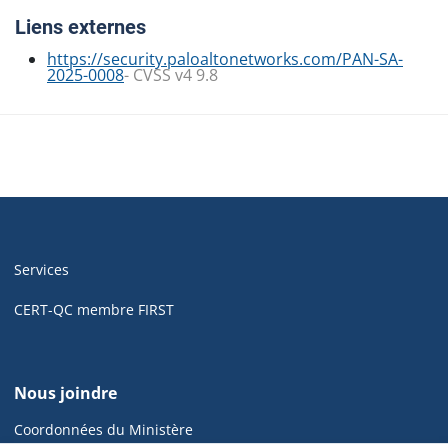
Liens externes
https://security.paloaltonetworks.com/PAN-SA-
2025-0008
- CVSS v4 9.8
Navigation
de
Services
pied
de
CERT-QC membre FIRST
page
de
Nous joindre
cyber.gouv.qc.ca
Coordonnées du Ministère