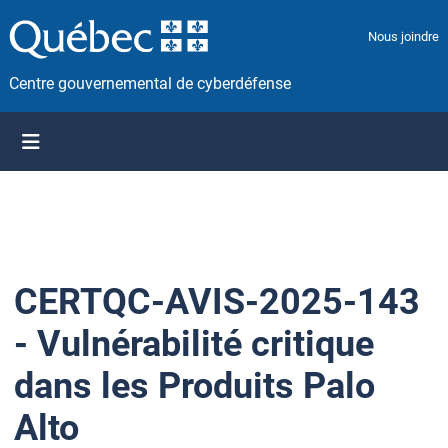
P
a
Nous joindre
s
s
Centre gouvernemental de cyberdéfense
e
r
a
u
c
o
n
t
CERTQC-AVIS-2025-143
e
n
- Vulnérabilité critique
u
dans les Produits Palo
Alto