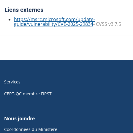
Liens externes
https://msrc.microsoft.com/update-
guide/vulnerability/CVE-2025-29834
- CVSS v3 7.5
Navigation
de
Services
pied
de
CERT-QC membre FIRST
page
de
Nous joindre
cyber.gouv.qc.ca
Coordonnées du Ministère