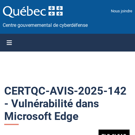
P
a
Nous joindre
s
s
Centre gouvernemental de cyberdéfense
e
r
a
u
c
o
n
t
CERTQC-AVIS-2025-142
e
n
- Vulnérabilité dans
u
Microsoft Edge