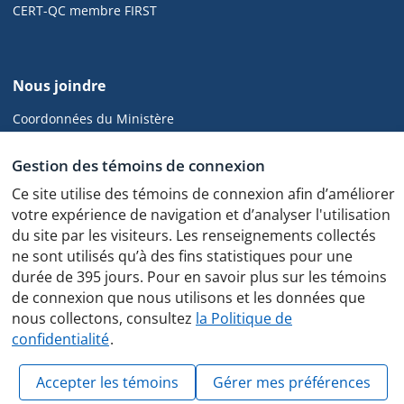
de
CERT-QC membre FIRST
page
de
Nous joindre
cyber.gouv.qc.ca
Coordonnées du Ministère
CGCD
Gestion des témoins de connexion
Ce site utilise des témoins de connexion afin d’améliorer
votre expérience de navigation et d’analyser l'utilisation
du site par les visiteurs. Les renseignements collectés
Politique de confidentialité
ne sont utilisés qu’à des fins statistiques pour une
Protocole des feux de circulation
durée de 395 jours. Pour en savoir plus sur les témoins
de connexion que nous utilisons et les données que
nous collectons, consultez
la Politique de
confidentialité
.
© Gouvernement du Québec, 2025
Accepter les témoins
Gérer mes préférences