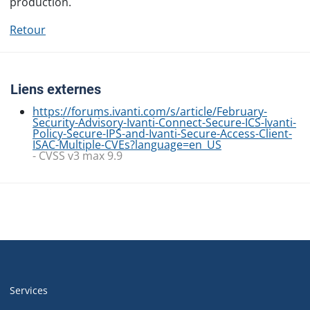
production.
Retour
Liens externes
https://forums.ivanti.com/s/article/February-
Security-Advisory-Ivanti-Connect-Secure-ICS-Ivanti-
Policy-Secure-IPS-and-Ivanti-Secure-Access-Client-
ISAC-Multiple-CVEs?language=en_US
- CVSS v3 max 9.9
Navigation
de
Services
pied