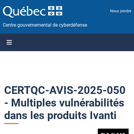
P
a
Nous joindre
s
s
Centre gouvernemental de cyberdéfense
e
r
a
u
c
o
n
t
CERTQC-AVIS-2025-050
e
n
- Multiples vulnérabilités
u
dans les produits Ivanti