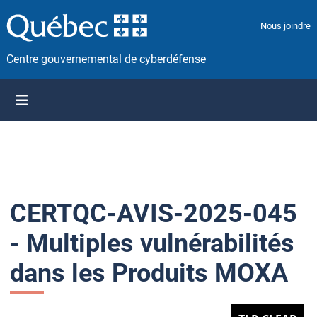
P
a
Nous joindre
s
s
Centre gouvernemental de cyberdéfense
e
r
a
u
c
o
n
t
CERTQC-AVIS-2025-045
e
n
- Multiples vulnérabilités
u
dans les Produits MOXA