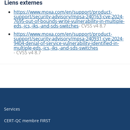
Liens externes
https://www.moxa.com/en/support/product-
support/security-advisory/mpsa-240163-cve-2024-
7695-out-of-bounds-write-vulnerability-in-multiple-
eds,-ics,-iks,-and-sds-switches
- CVSS v4 8.7
https://www.moxa.com/en/support/product-
support/security-advisory/mpsa-240931-cve-2024-
9404-denial-of-service-vulnerability-identified-in-
multiple-eds,-ics,-iks,-and-sds-switches
- CVSS v4 8.7
Navigation
de
Services
pied
de
CERT-QC membre FIRST