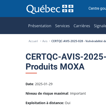
P
a
Centre go
s
s
e
Présentation
Services
Carrières
Signal
r
a
Accueil
Avis
CERTQC-AVIS-2025-028 - Vulnérabilité d
u
c
o
CERTQC-AVIS-2025-02
n
Produits MOXA
t
e
n
u
Date
: 2025-01-29
Niveau de risque maximal
: Important
Exploitation à distance:
Oui