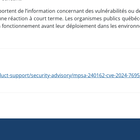
ortent de l’information concernant des vulnérabilités ou d
e réaction à court terme. Les organismes publics québécois
 bon fonctionnement avant leur déploiement dans les enviro
t-support/security-advisory/mpsa-240162-cve-2024-7695-ou