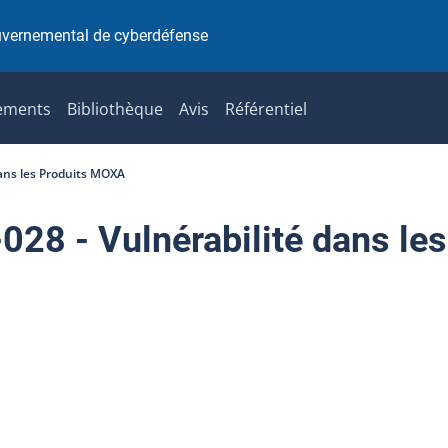
uvernemental de cyberdéfense
ements
Bibliothèque
Avis
Référentiel
ans les Produits MOXA
8 - Vulnérabilité dans les