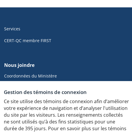
Navigation
de
Services
pied
de
CERT-QC membre FIRST
page
de
Nous joindre
cyber.gouv.qc.ca
Coordonnées du Ministère
CGCD
Gestion des témoins de connexion
Ce site utilise des témoins de connexion afin d’améliorer
votre expérience de navigation et d’analyser l'utilisation
du site par les visiteurs. Les renseignements collectés
Politique de confidentialité
ne sont utilisés qu’à des fins statistiques pour une
Protocole des feux de circulation
durée de 395 jours. Pour en savoir plus sur les témoins