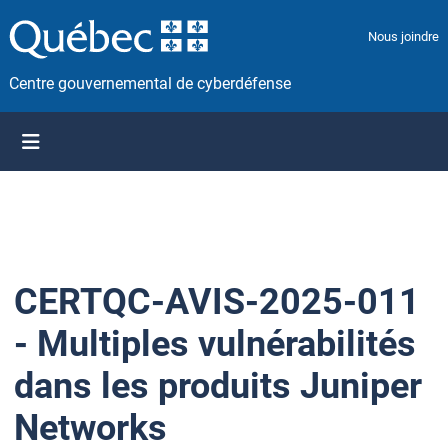
P
a
Nous joindre
s
s
Centre gouvernemental de cyberdéfense
e
r
a
u
c
o
n
t
CERTQC-AVIS-2025-011
e
n
- Multiples vulnérabilités
u
dans les produits Juniper
Networks