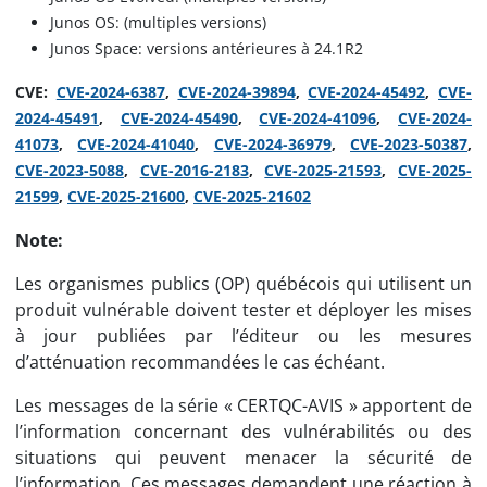
Junos OS: (multiples versions)
Junos Space: versions antérieures à 24.1R2
CVE:
CVE-2024-6387
,
CVE-2024-39894
,
CVE-2024-45492
,
CVE-
2024-45491
,
CVE-2024-45490
,
CVE-2024-41096
,
CVE-2024-
41073
,
CVE-2024-41040
,
CVE-2024-36979
,
CVE-2023-50387
,
CVE-2023-5088
,
CVE-2016-2183
,
CVE-2025-21593
,
CVE-2025-
21599
,
CVE-2025-21600
,
CVE-2025-21602
Note:
Les organismes publics (OP) québécois qui utilisent un
produit vulnérable doivent tester et déployer les mises
à jour publiées par l’éditeur ou les mesures
d’atténuation recommandées le cas échéant.
Les messages de la série « CERTQC-AVIS » apportent de
l’information concernant des vulnérabilités ou des
situations qui peuvent menacer la sécurité de
l’information. Ces messages demandent une réaction à