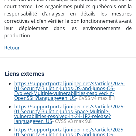
court terme. Les organismes publics québécois ont la
responsabilité d’analyser en détails les mesures
correctives et d’en vérifier le bon fonctionnement avant
leur déploiement dans les environnements de
production.
Retour
Liens externes
https://supportportal.juniper.net/s/article/2025-
01-Security-Bulletin-Junos-OS-and-Junos-OS-
Evolved-Multiple-vulnerabilities-resolved-in-
OpenSSH?language=en_US
- CVSS v4 max 8.1
https://supportportal.juniper.net/s/article/2025-
01-Security-Bulletin-Junos-Space-Multiple-
vulnerabilities-resolved-in-24-1R2-release?
language=en_US
- CVSS v3 max 9.8
https://supportportal.juniper.net/s/article/2025-
01-Security-Bulletin-Junos-OS-and-Junos-OS-