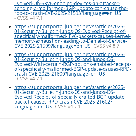
Evolved-On-SRv6-enabled-devices-an-attacker-
sending-a-malformed-BGP-update-can-cause-the-
rpd-to-crash-CVE-2025-21593?language=en_US
- CVSS v4 7.1
https://supportportal.juniper.net/s/article/2025-
01-Security-Bulletin-Junos-OS-Evolved-Receipt-of-
specifically-malformed-IPv6-packets-causes-kernel-
memory-exhaustion-leading-to-Denial-of-Service-
CVE-2025-21599?language=en_US
- CVSS v4 8.7
https://supportportal.juniper.net/s/article/2025-
01-Security-Bulletin-Junos-OS-and-Junos-OS-
Evolved-With-certain-BGP-options-enabled-receipt-
of-specifically-malformed-BGP-update-causes-RPD-
crash-CVE-2025-21600?language=en_US
- CVSS v4 7.1
https://supportportal.juniper.net/s/article/2025-
01-Security-Bulletin-Junos-OS-and-Junos-OS-
Evolved-Receipt-of-specially-crafted-BGP-update-
packet-causes-RPD-crash-CVE-2025-21602?
language=en_US
- CVSS v4 7.1