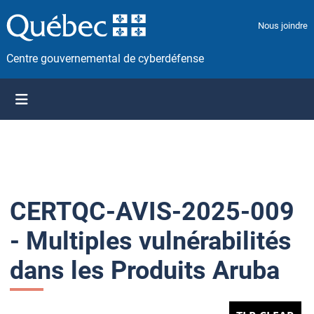
P
a
Nous joindre
s
s
Centre gouvernemental de cyberdéfense
e
r
a
u
c
o
n
t
CERTQC-AVIS-2025-009
e
n
- Multiples vulnérabilités
u
dans les Produits Aruba