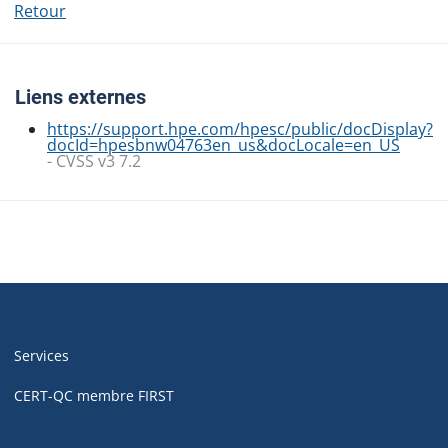
Retour
Liens externes
https://support.hpe.com/hpesc/public/docDisplay?
docId=hpesbnw04763en_us&docLocale=en_US
- CVSS v3 7.2
Navigation
de
Services
pied
de
CERT-QC membre FIRST
page