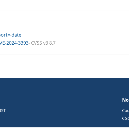
sort=-date
CVE-2024-3393
- CVSS v3 8.7
No
RST
Coo
CG