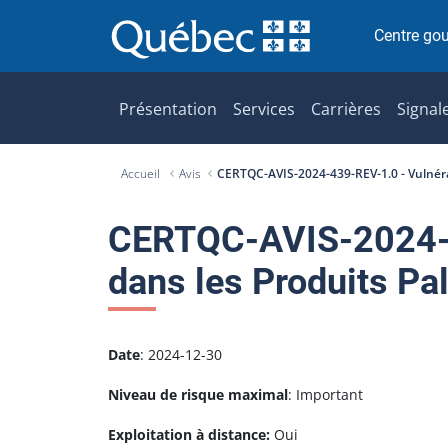
P
a
Centre go
s
s
e
Présentation
Services
Carrières
Signal
r
a
Accueil
Avis
CERTQC-AVIS-2024-439-REV-1.0 - Vulnérab
u
c
o
CERTQC-AVIS-2024-43
n
dans les Produits Pal
t
e
n
u
Date
: 2024-12-30
Niveau de risque maximal
: Important
Exploitation à distance:
Oui