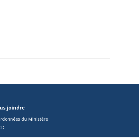
us joindre
rdonnées du Ministère
CD