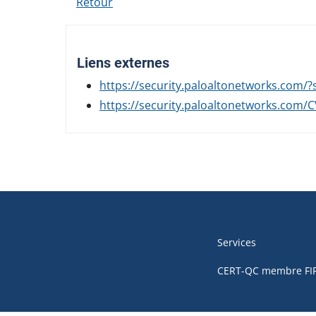
Retour
Liens externes
https://security.paloaltonetworks.com/?
https://security.paloaltonetworks.com/
Navigation
de
Services
pied
CERT-QC membre FI
de