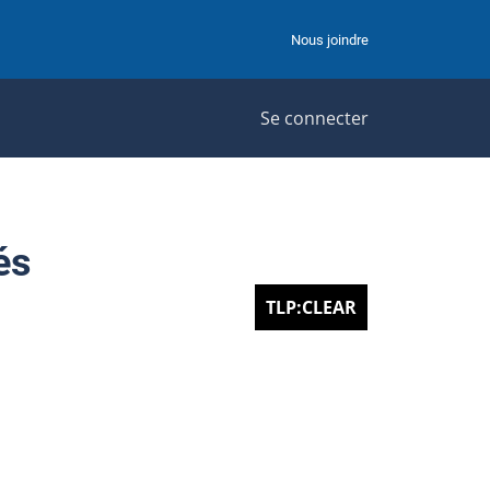
Nous joindre
Se connecter
és
TLP:CLEAR