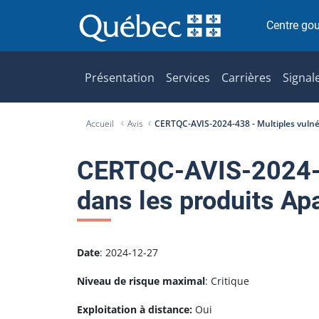
P
a
Centre go
s
s
e
Présentation
Services
Carrières
Signal
r
a
Accueil
Avis
CERTQC-AVIS-2024-438 - Multiples vulnér
u
c
o
CERTQC-AVIS-2024-43
n
dans les produits Ap
t
e
n
u
Date
: 2024-12-27
Niveau de risque maximal
: Critique
Exploitation à distance:
Oui