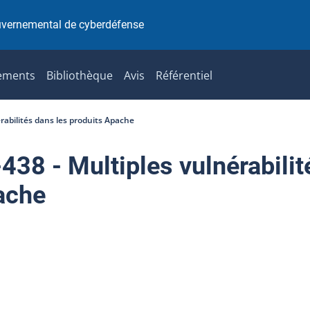
uvernemental de cyberdéfense
ements
Bibliothèque
Avis
Référentiel
abilités dans les produits Apache
8 - Multiples vulnérabilit
ache