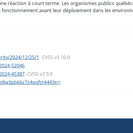
e réaction à court terme. Les organismes publics québécois
 bon fonctionnement avant leur déploiement dans les enviro
rity/2024/12/25/1
- CVSS v3 10.0
-2024-52046
-2024-45387
- CVSS v3 9.9
n7t8w3pb66z7z4pqfzt4443trr