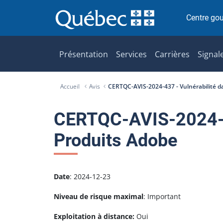
P
a
Centre go
s
s
e
Présentation
Services
Carrières
Signal
r
a
Accueil
Avis
CERTQC-AVIS-2024-437 - Vulnérabilité d
u
c
o
CERTQC-AVIS-2024-43
n
Produits Adobe
t
e
n
u
Date
: 2024-12-23
Niveau de risque maximal
: Important
Exploitation à distance:
Oui