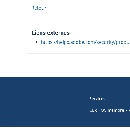
Retour
Liens externes
https://helpx.adobe.com/security/produ
Navigation
de
Services
pied
CERT-QC membre FI
de