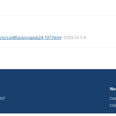
cts/coldfusion/apsb24-107.html
- CVSS v3 7.4
No
RST
Coo
CG