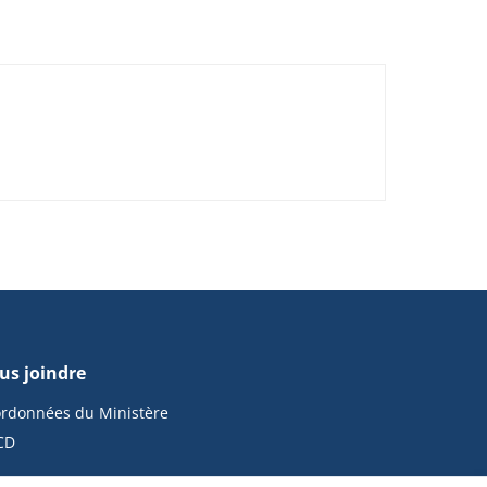
us joindre
rdonnées du Ministère
CD