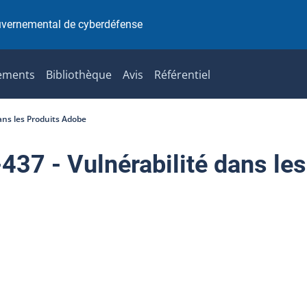
uvernemental de cyberdéfense
ements
Bibliothèque
Avis
Référentiel
ans les Produits Adobe
7 - Vulnérabilité dans les