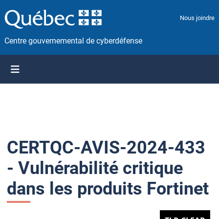
P
a
Nous joindre
s
s
Centre gouvernemental de cyberdéfense
e
r
a
u
c
o
n
t
CERTQC-AVIS-2024-433
e
n
- Vulnérabilité critique
u
dans les produits Fortinet