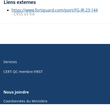
Liens externes
https://www.fortiguard.com/psirt/FG-IR-23-144
- CVSS v3 9.6
Navigation
de
Services
pied
de
CERT-QC membre FIRST
page
de
Nous joindre
cyber.gouv.qc.ca
Coordonnées du Ministère
CGCD