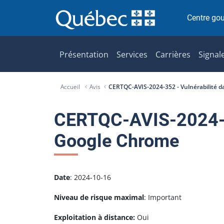
P
a
Centre go
s
s
e
Présentation
Services
Carrières
Signal
r
a
Accueil
Avis
CERTQC-AVIS-2024-352 - Vulnérabilité 
u
c
o
CERTQC-AVIS-2024-35
n
Google Chrome
t
e
n
u
Date
: 2024-10-16
Niveau de risque maximal
: Important
Exploitation à distance:
Oui