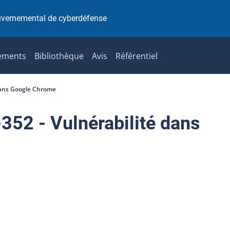
uvernemental de cyberdéfense
ements
Bibliothèque
Avis
Référentiel
dans Google Chrome
2 - Vulnérabilité dans