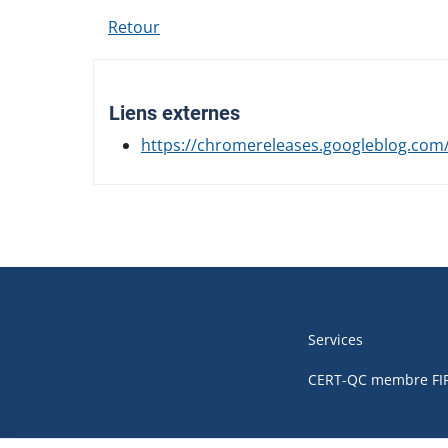
Retour
Liens externes
https://chromereleases.googleblog.com/
Navigation
de
Services
pied
CERT-QC membre FI
de