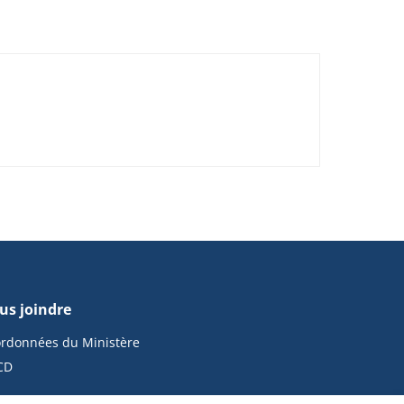
us joindre
rdonnées du Ministère
CD