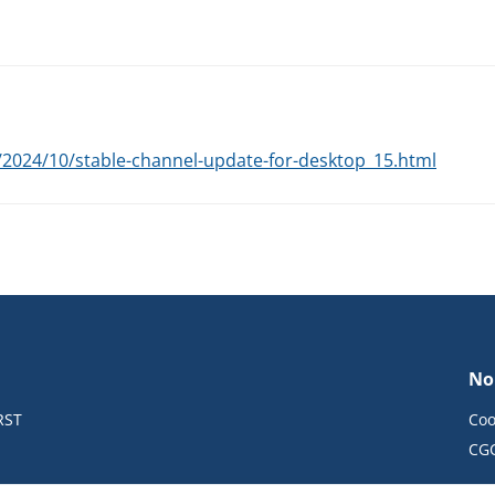
2024/10/stable-channel-update-for-desktop_15.html
No
RST
Coo
CG