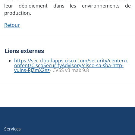
leur déploiement dans les environnements de
production.
Retour
Liens externes
https://sec.cloudapps.cisco.com/security/center/c
ontent/CiscoSecurityAdvisory/cisco-sa-spa-http-
vulns-RJZmX2Xz
- CVSS v3 max 9.8
Navigation
de
Services