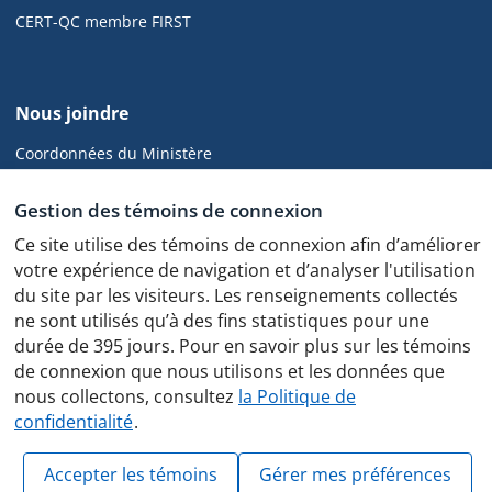
pied
de
CERT-QC membre FIRST
page
de
Nous joindre
cyber.gouv.qc.ca
Coordonnées du Ministère
CGCD
Gestion des témoins de connexion
Ce site utilise des témoins de connexion afin d’améliorer
votre expérience de navigation et d’analyser l'utilisation
du site par les visiteurs. Les renseignements collectés
Politique de confidentialité
ne sont utilisés qu’à des fins statistiques pour une
Protocole des feux de circulation
durée de 395 jours. Pour en savoir plus sur les témoins
de connexion que nous utilisons et les données que
nous collectons, consultez
la Politique de
confidentialité
.
© Gouvernement du Québec, 2025
Accepter les témoins
Gérer mes préférences