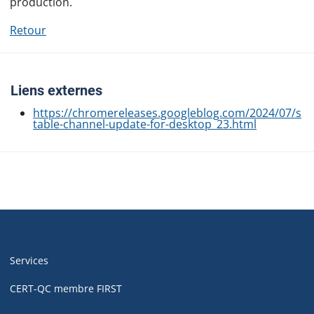
production.
Retour
Liens externes
https://chromereleases.googleblog.com/2024/07/s
table-channel-update-for-desktop_23.html
Navigation
de
Services
pied
de
CERT-QC membre FIRST