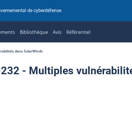
uvernemental de cyberdéfense
ements
Bibliothèque
Avis
Référentiel
rabilités dans SolarWinds
2 - Multiples vulnérabilit