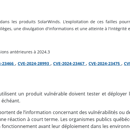
 dans les produits SolarWinds. L’exploitation de ces failles po
lèges, une divulgation d'informations et une atteinte à l'intégrité 
ions antérieures à 2024.3
4-23466
,
CVE-2024-28993
,
CVE-2024-23467
,
CVE-2024-23475
,
CV
ilisent un produit vulnérable doivent tester et déployer l
 échéant.
ortent de l’information concernant des vulnérabilités ou d
e réaction à court terme. Les organismes publics québécois
 bon fonctionnement avant leur déploiement dans les enviro