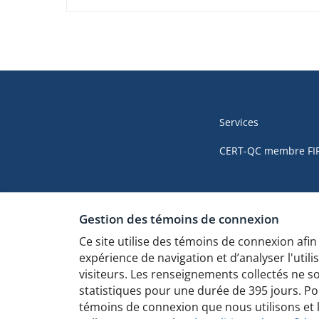
Navigation
de
Services
pied
CERT-QC membre FI
de
page
Gestion des témoins de connexion
de
Ce site utilise des témoins de connexion afin
cyber.gouv.qc.
expérience de navigation et d’analyser l'utilis
visiteurs. Les renseignements collectés ne son
statistiques pour une durée de 395 jours. Pou
témoins de connexion que nous utilisons et