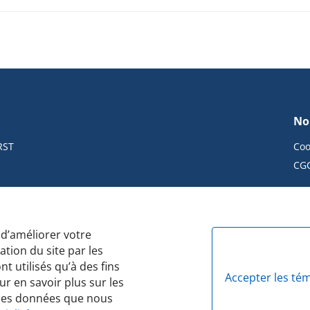
No
RST
Coo
CG
 d’améliorer votre
Politique de confidentialité
Protocole des feux de circulation
ca
ation du site par les
t utilisés qu’à des fins
Accepter les té
r en savoir plus sur les
 les données que nous