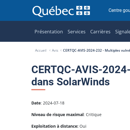
P
a
Centre go
s
s
e
Présentation
Services
Carrières
Signal
r
a
Accueil
Avis
CERTQC-AVIS-2024-232 - Multiples vulné
u
c
o
CERTQC-AVIS-2024-23
n
dans SolarWinds
t
e
n
u
Date
: 2024-07-18
Niveau de risque maximal
: Critique
Exploitation à distance:
Oui