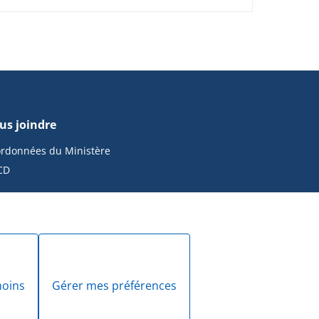
us joindre
rdonnées du Ministère
CD
moins
Gérer mes préférences