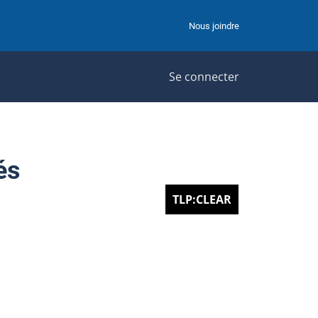
Nous joindre
Se connecter
és
TLP:CLEAR